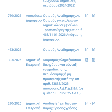
τρέχουσας δημοτικής
περιόδου (2024-2028)
769/2026
Αποφάσεις
Ορισμός Αντιδημάρχων.
-
Δημάρχου
Ορισμός εντεταλμένων
δημοτικών συμβούλων.
Τροποποίηση της υπ’ αριθ.
463/11-01-2026 Απόφασης
Δημάρχου.
463/2026
Ορισμός Αντιδημάρχων
-
303/2025
Δημοτική
Διορισμός πληρεξούσιου
-
Επιτροπή
δικηγόρου για σύνταξη
γνωμοδότησης,
περί άσκησης ή μη
προσφυγής κατά της υπ΄
αριθ. 53835/2025
απόφασης Α.Δ.Π.Δ.Ε.& Ι. (σχ.
η υπ΄ αριθ. 78/2025 Α.Δ.Σ.)
290/2025
Δημοτική
Αποδοχή ή μη δωρεάν
-
Επιτροπή
παραχώρησης χρήσης