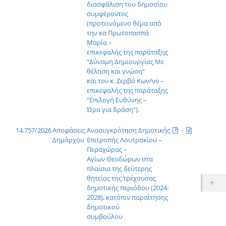
διασφάλιση του δημοσίου
συμφέροντος
(προτεινόμενο θέμα από
την κα Πρωτοπαππά
Μαρία –
επικεφαλής της παράταξης
“Δύναμη Δημιουργίας Με
θέληση και γνώση”
και τον κ. Ζερβό Κων/νο –
επικεφαλής της παράταξης
“Επιλογή Ευθύνης –
Ώρα για δράση”).
14.757/2026
Αποφάσεις
Ανασυγκρότηση Δημοτικής
-
Δημάρχου
Επιτροπής Λουτρακίου –
Περαχώρας –
Αγίων Θεοδώρων στα
πλαίσια της δεύτερης
θητείας της τρέχουσας
δημοτικής περιόδου (2024-
2028), κατόπιν παραίτησης
δημοτικού
συμβούλου