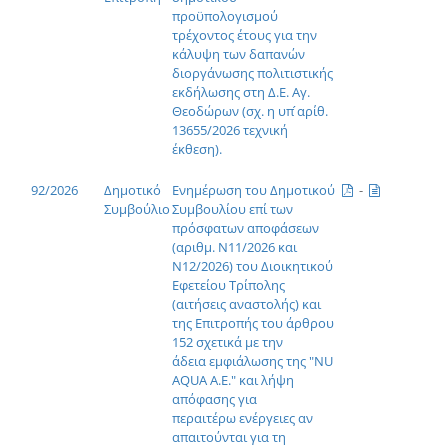
προϋπολογισμού
τρέχοντος έτους για την
κάλυψη των δαπανών
διοργάνωσης πολιτιστικής
εκδήλωσης στη Δ.Ε. Αγ.
Θεοδώρων (σχ. η υπ ́αρίθ.
13655/2026 τεχνική
έκθεση).
92/2026
Δημοτικό
Ενημέρωση του Δημοτικού
-
Συμβούλιο
Συμβουλίου επί των
πρόσφατων αποφάσεων
(αριθμ. Ν11/2026 και
Ν12/2026) του Διοικητικού
Εφετείου Τρίπολης
(αιτήσεις αναστολής) και
της Επιτροπής του άρθρου
152 σχετικά με την
άδεια εμφιάλωσης της "NU
AQUA A.E." και λήψη
απόφασης για
περαιτέρω ενέργειες αν
απαιτούνται για τη