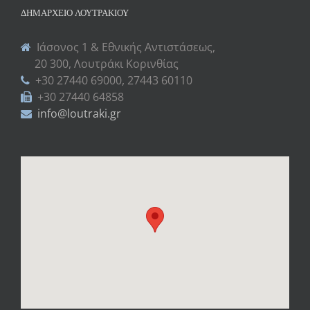
ΔΗΜΑΡΧΕΊΟ ΛΟΥΤΡΑΚΊΟΥ
Ιάσονος 1 & Εθνικής Αντιστάσεως,
20 300, Λουτράκι Κορινθίας
+30 27440 69000, 27443 60110
+30 27440 64858
info@loutraki.gr