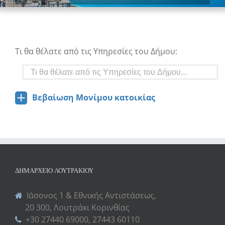
Τι θα θέλατε από τις Υπηρεσίες του Δήμου:
Βεβαίωση Μονίμου κατοικίας
a
ΔΗΜΑΡΧΕΊΟ ΛΟΥΤΡΑΚΊΟΥ
Ιάσονος 1 & Εθνικής Αντιστάσεως,
20 300, Λουτράκι Κορινθίας
+30 27440 69000, 27443 60110