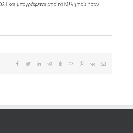
2021 και υπογράφεται από τα Μέλη που ήσαν
Facebook
Twitter
Linkedin
Reddit
Tumblr
Google+
Pinterest
Vk
Email