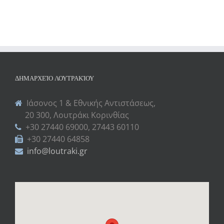
ΔΗΜΑΡΧΕΊΟ ΛΟΥΤΡΑΚΊΟΥ
Ιάσονος 1 & Εθνικής Αντιστάσεως,
20 300, Λουτράκι Κορινθίας
+30 27440 69000, 27443 60110
+30 27440 64858
info@loutraki.gr