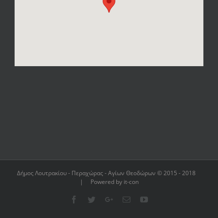
Δήμος Λουτρακίου - Περαχώρας - Αγίων Θεοδώρων © 2015 - 2018
| Powered by it-con
Facebook
Twitter
Google+
Email
YouTube