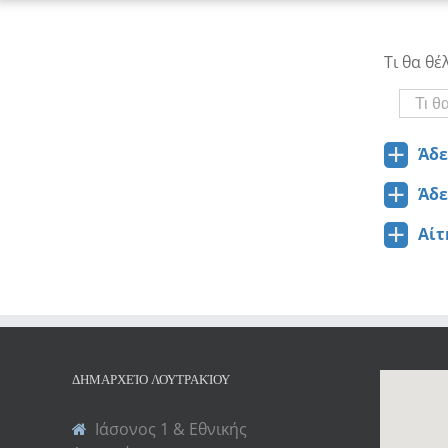
Τι θα θέ
Άδε
a
Άδε
a
Αίτ
a
ΔΗΜΑΡΧΕΊΟ ΛΟΥΤΡΑΚΊΟΥ
Ιάσονος 1 & Εθνικής