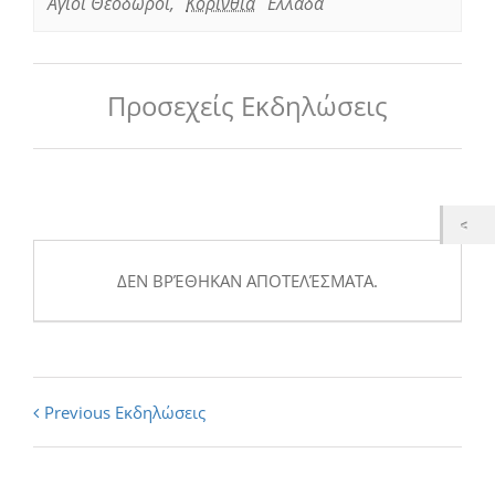
Άγιοι Θεόδωροι
,
Κορινθία
Ελλάδα
Προσεχείς Εκδηλώσεις
ΔΕΝ ΒΡΈΘΗΚΑΝ ΑΠΟΤΕΛΈΣΜΑΤΑ.
Εκδηλώσεις
Previous Εκδηλώσεις
List
Navigation