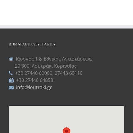
ΔΗΜΑΡΧΕΊΟ ΛΟΥΤΡΑΚΊΟΥ
Ιάσονος 1 & Εθνικής Αντιστάσεως,
20 300, Λουτράκι Κορινθίας
+30 27440 69000, 27443 60110
+30 27440 64858
info@loutraki.gr