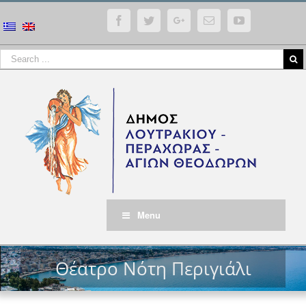
Facebook
Twitter
Google+
Email
YouTube
Menu
Θέατρο Νότη Περιγιάλι