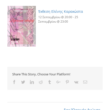
Έκθεση Ελένης Καρακώστα
12 Σεπτεμβρίου @ 20:00
-
25
Σεπτεμβρίου @ 23:00
Share This Story, Choose Your Platform!
Facebook
Twitter
Linkedin
Reddit
Tumblr
Google+
Pinterest
Vk
Email
5ος “Ορεινός Αγώνας