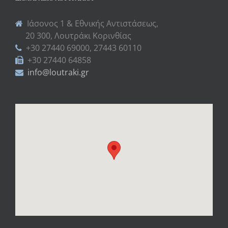
Ιάσονος 1 & Εθνικής Αντιστάσεως,
20 300, Λουτράκι Κορινθίας
+30 27440 69000, 27443 60110
+30 27440 64858
info@loutraki.gr