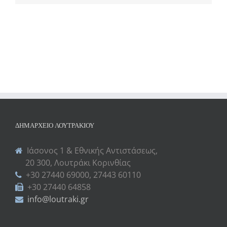
ΔΗΜΑΡΧΕΊΟ ΛΟΥΤΡΑΚΊΟΥ
Ιάσονος 1 & Εθνικής Αντιστάσεως,
20 300, Λουτράκι Κορινθίας
+30 27440 69000, 27443 60110
+30 27440 64858
info@loutraki.gr