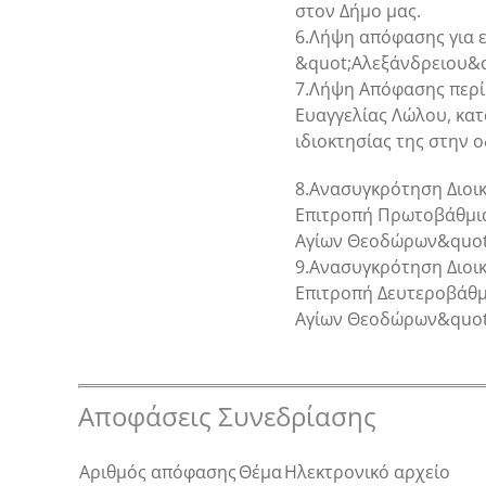
στον Δήμο μας.
6.Λήψη απόφασης για 
&quot;Αλεξάνδρειου&q
7.Λήψη Απόφασης περί
Ευαγγελίας Λώλου, κα
ιδιοκτησίας της στην ο
8.Ανασυγκρότηση Διοικ
Επιτροπή Πρωτοβάθμια
Αγίων Θεοδώρων&quot
9.Ανασυγκρότηση Διοικ
Επιτροπή Δευτεροβάθμ
Αγίων Θεοδώρων&quot
Αποφάσεις Συνεδρίασης
Αριθμός απόφασης
Θέμα
Ηλεκτρονικό αρχείο