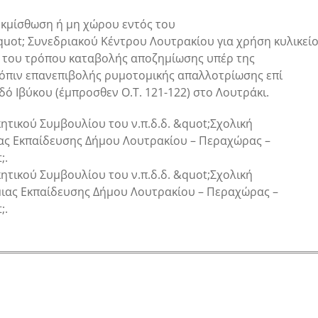
εκμίσθωση ή μη χώρου εντός του
uot; Συνεδριακού Κέντρου Λουτρακίου για χρήση κυλικείο
 του τρόπου καταβολής αποζημίωσης υπέρ της
τόπιν επανεπιβολής ρυμοτομικής απαλλοτρίωσης επί
δό Ιβύκου (έμπροσθεν Ο.Τ. 121-122) στο Λουτράκι.
ητικού Συμβουλίου του ν.π.δ.δ. &quot;Σχολική
ς Εκπαίδευσης Δήμου Λουτρακίου – Περαχώρας –
;.
ητικού Συμβουλίου του ν.π.δ.δ. &quot;Σχολική
ιας Εκπαίδευσης Δήμου Λουτρακίου – Περαχώρας –
;.