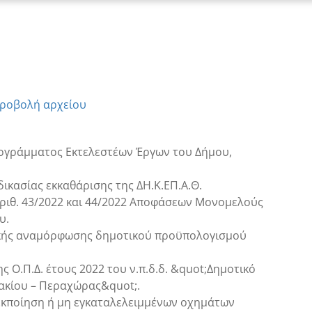
ροβολή αρχείου
ρογράμματος Εκτελεστέων Έργων του Δήμου,
ικασίας εκκαθάρισης της ΔΗ.Κ.ΕΠ.Α.Θ.
αριθ. 43/2022 και 44/2022 Αποφάσεων Μονομελούς
υ.
ερικής αναμόρφωσης δημοτικού προϋπολογισμού
 Ο.Π.Δ. έτους 2022 του ν.π.δ.δ. &quot;Δημοτικό
ακίου – Περαχώρας&quot;.
εκποίηση ή μη εγκαταλελειμμένων οχημάτων