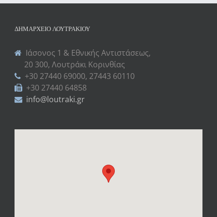
ΔΗΜΑΡΧΕΊΟ ΛΟΥΤΡΑΚΊΟΥ
Ιάσονος 1 & Εθνικής Αντιστάσεως,
20 300, Λουτράκι Κορινθίας
+30 27440 69000, 27443 60110
+30 27440 64858
info@loutraki.gr