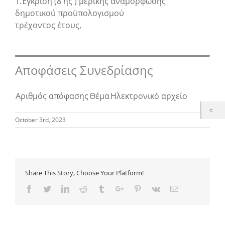
1.Έγκριση (8 ης ) μερικής αναμόρφωσης
δημοτικού προϋπολογισμού
τρέχοντος έτους,
Αποφάσεις Συνεδρίασης
Αριθμός απόφασης
Θέμα
Ηλεκτρονικό αρχείο
October 3rd, 2023
Share This Story, Choose Your Platform!
Facebook
Twitter
Linkedin
Reddit
Tumblr
Google+
Pinterest
Vk
Email