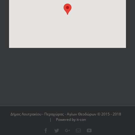
Δήμος Λουτρακίου - Περαχώρας - Αγίων Θεοδώρων © 2015 - 2018
| Powered by it-con
Facebook
Twitter
Google+
Email
YouTube