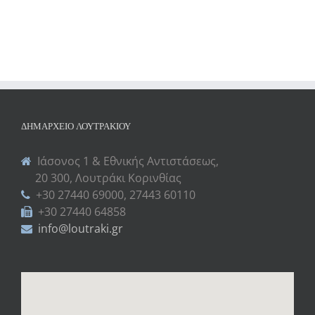
ΔΗΜΑΡΧΕΊΟ ΛΟΥΤΡΑΚΊΟΥ
Ιάσονος 1 & Εθνικής Αντιστάσεως,
20 300, Λουτράκι Κορινθίας
+30 27440 69000, 27443 60110
+30 27440 64858
info@loutraki.gr