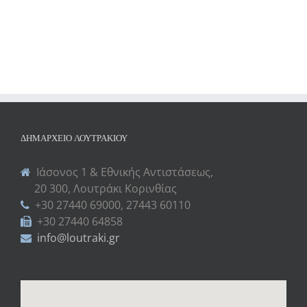
ΔΗΜΑΡΧΕΊΟ ΛΟΥΤΡΑΚΊΟΥ
Ιάσονος 1 & Εθνικής Αντιστάσεως,
20 300, Λουτράκι Κορινθίας
+30 27440 69000, 27443 60110
+30 27440 64858
info@loutraki.gr