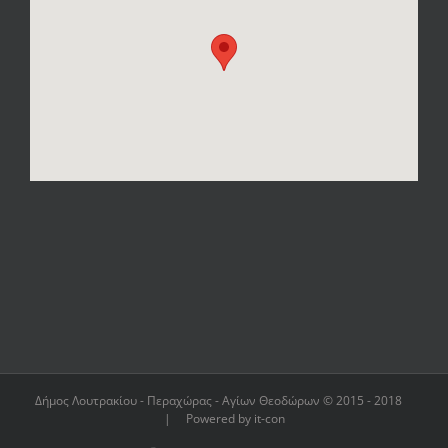
Δήμος Λουτρακίου - Περαχώρας - Αγίων Θεοδώρων © 2015 - 2018
| Powered by it-con