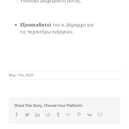
Υπόλογο Διαχειριστή αυτής.
Εξουσιοδοτεί
τον κ. Δήμαρχο για
τις περαιτέρω ενέργειες.
May 11th, 2020
Share This Story, Choose Your Platform!
Facebook
Twitter
Linkedin
Reddit
Tumblr
Google+
Pinterest
Vk
Email