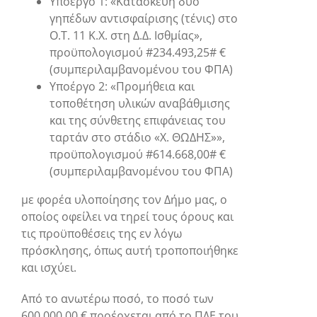
Υποέργο 1: «Κατασκευή δύο
γηπέδων αντισφαίρισης (τένις) στο
Ο.Τ. 11 Κ.Χ. στη Δ.Δ. Ισθμίας»,
προϋπολογισμού #234.493,25# €
(συμπεριλαμβανομένου του ΦΠΑ)
Υποέργο 2: «Προμήθεια και
τοποθέτηση υλικών αναβάθμισης
και της σύνθετης επιφάνειας του
ταρτάν στο στάδιο «Χ. ΘΩΔΗΣ»»,
προϋπολογισμού #614.668,00# €
(συμπεριλαμβανομένου του ΦΠΑ)
με φορέα υλοποίησης τον Δήμο μας, ο
οποίος οφείλει να τηρεί τους όρους και
τις προϋποθέσεις της εν λόγω
πρόσκλησης, όπως αυτή τροποποιήθηκε
και ισχύει.
Από το ανωτέρω ποσό, το ποσό των
600.000,00 € προέρχεται από το ΠΔΕ του