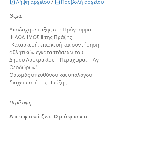
Λήψη αρχείου
/
Προβολή αρχείου
Θέμα:
Αποδοχή ένταξης στο Πρόγραμμα
ΦΙΛΟΔΗΜΟΣ II της Πράξης
"Κατασκευή, επισκευή και συντήρηση
αθλητικών εγκαταστάσεων του
Δήμου Λουτρακίου – Περαχώρας – Αγ.
Θεοδώρων".
Ορισμός υπευθύνου και υπολόγου
διαχειριστή της Πράξης.
Περίληψη:
Α π ο φ α σ ί ζ ε ι Ο μ ό φ ω ν α