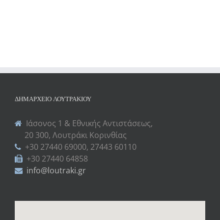
ΔΗΜΑΡΧΕΊΟ ΛΟΥΤΡΑΚΊΟΥ
Ιάσονος 1 & Εθνικής Αντιστάσεως,
20 300, Λουτράκι Κορινθίας
+30 27440 69000, 27443 60110
+30 27440 64858
info@loutraki.gr