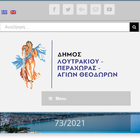
Facebook
Twitter
Google+
Email
YouTube
Menu
73/2021