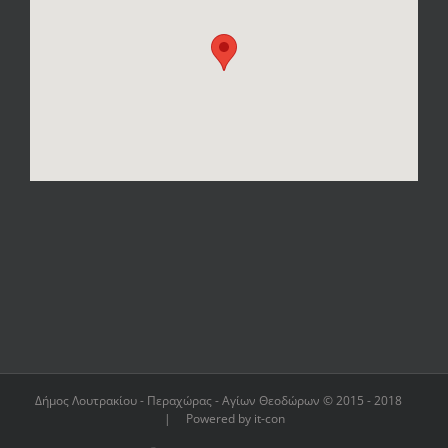
Δήμος Λουτρακίου - Περαχώρας - Αγίων Θεοδώρων © 2015 - 2018
| Powered by it-con