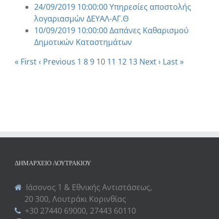
24/09/2019 10:00:00 Υπηρεσίες αποστολής
λογαριασμών ΔΕΥΑΛ-ΑΓ.Θ
10/09/2019 10:00:00 Δαπάνες Καθαρισμού
Δημοτικών Καταστημάτων
« First
‹ Previous
1
8
9
10
11
12
13
Next ›
Last »
ΔΗΜΑΡΧΕΊΟ ΛΟΥΤΡΑΚΊΟΥ
Ιάσονος 1 & Εθνικής Αντιστάσεως,
20 300, Λουτράκι Κορινθίας
+30 27440 69000, 27443 60110