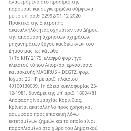
αναφερόμενα στο προοίμιο της
παρούσας και συγκεκριμένα σύμφωνα
με το υπ’ αριθ. 22992/01-12-2020
Πρακτικό της Επιτροπής
ακαταλληλότητας οχημάτων του Δήμου,
την απόσυρση άχρηστων οχημάτων,
μηχανημάτων έργου και δικύκλων του
Δήμου μας, ως κάτωθι:
1) Το ΚΗΥ 2175, ελαφρύ φορτηγό
κλειστού τύπου Απορ/ρο, εργοστάσιο
κατασκευής MAGIRUS – DEGTZ, φορ.
Ισχύος 25 ΗΡ με αριθ. πλαισίου
49100130099, 1η άδεια κυκλοφορίας 23-
12-1981, δυνάμει της υπ’ αριθ. 18094/81
Απόφασης Νομαρχίας Κορινθίας.
Κρίνεται ακατάλληλο προς χρήση και
ασύμφορο προς επισκευή λόγω
εκτεταμένων ζημιών και το οποίο είναι
παροπλισμένο στο χώρο του Δημοτικού