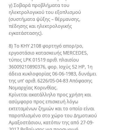
γ) Σοβαρά προβλήματα του
ηλεκτρολογικού του εξοπλισμού
(συστήματα ψύξης – θέρμανσης,
πέδησης και ηλεκτρολογικής
εγκατάστασης).
8) Το ΚΗΥ 2108 φορτηγό απορ/ρο,
εργοστάσιο κατασκευής MERCEDES,
τύπος LPK 01519 αριθ. πλαισίου
36009210890376, φορ. Ισχύς 52 ΗΡ, 1η
άδεια κυκλοφορίας 06-06-1983, δυνάμει
της υπ’ αριθ. 6226/05-04-83 Απόφασης
Νομαρχίας Κορινθίας.
Κρίνεται ακατάλληλο προς χρήση και
ασύμφορο προς επισκευή λόγω
εκτεταμένων ζημιών και το οποίο είναι
παροπλισμένο στο χώρο του Δημοτικού
Αμαξοστάσιου, κατόπιν της από 27-09-
2017 Βεβαίωσης για προσωρινή