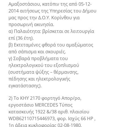
Αμαξοστάσιου, κατόπιν της από 05-12-
2014 αιτήσεως της Υπηρεσίας του Δήμου
μας προς την Δ.Ο.Υ. Κορίνθου για
προσωρινή ακινησία.
α) Παλαιότητα: βρίσκεται σε λειτουργία
επί (36 έτη).
β) Εκτεταμένες φθορά του αμαξώματος
από σάπισμα και σκουριές.
γ) Σοβαρά προβλήματα του
ηλεκτρολογικού του εξοπλισμού
(συστήματα ψύξης – θέρμανσης,
πέδησης και ηλεκτρολογικής
εγκατάστασης).
2) Το ΚΗΥ 2170 φορτηγό Απορ/ρο,
εργοστάσιο MERCEDES Τύπος
κατασκευής 1922 &/38 αριθ. πλαισίου
WDB62110715446973, φορ. Ισχύς 66 ΗΡ ,
1η άδεια κυκλοφορίας 02-08-1980,