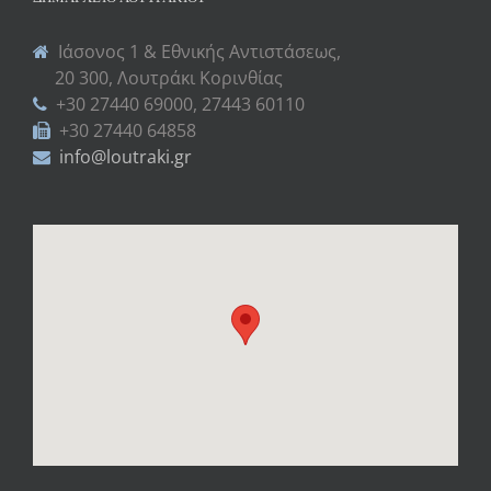
Ιάσονος 1 & Εθνικής Αντιστάσεως,
20 300, Λουτράκι Κορινθίας
+30 27440 69000, 27443 60110
+30 27440 64858
info@loutraki.gr