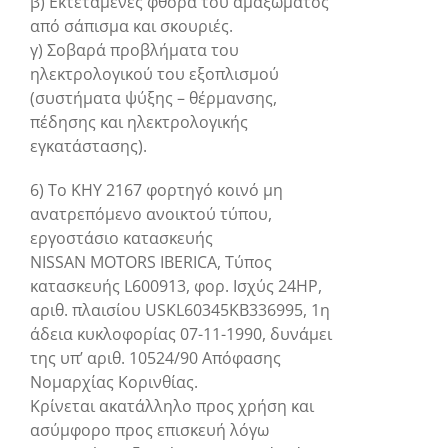
β) Εκτεταμένες φθορά του αμαξώματος
από σάπισμα και σκουριές.
γ) Σοβαρά προβλήματα του
ηλεκτρολογικού του εξοπλισμού
(συστήματα ψύξης – θέρμανσης,
πέδησης και ηλεκτρολογικής
εγκατάστασης).
6) Το ΚΗΥ 2167 φορτηγό κοινό μη
ανατρεπόμενο ανοικτού τύπου,
εργοστάσιο κατασκευής
NISSAN MOTORS IBERICA, Τύπος
κατασκευής L600913, φορ. Ισχύς 24ΗP,
αριθ. πλαισίου USKL60345KB336995, 1η
άδεια κυκλοφορίας 07-11-1990, δυνάμει
της υπ’ αριθ. 10524/90 Απόφασης
Νομαρχίας Κορινθίας.
Κρίνεται ακατάλληλο προς χρήση και
ασύμφορο προς επισκευή λόγω