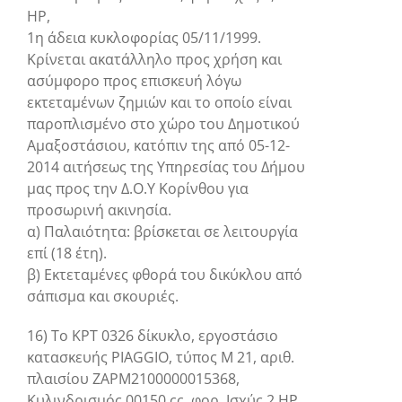
HP,
1η άδεια κυκλοφορίας 05/11/1999.
Κρίνεται ακατάλληλο προς χρήση και
ασύμφορο προς επισκευή λόγω
εκτεταμένων ζημιών και το οποίο είναι
παροπλισμένο στο χώρο του Δημοτικού
Αμαξοστάσιου, κατόπιν της από 05-12-
2014 αιτήσεως της Υπηρεσίας του Δήμου
μας προς την Δ.Ο.Υ Κορίνθου για
προσωρινή ακινησία.
α) Παλαιότητα: βρίσκεται σε λειτουργία
επί (18 έτη).
β) Εκτεταμένες φθορά του δικύκλου από
σάπισμα και σκουριές.
16) Το ΚΡΤ 0326 δίκυκλο, εργοστάσιο
κατασκευής PIAGGIO, τύπος Μ 21, αριθ.
πλαισίου ΖΑΡΜ2100000015368,
Κυλινδρισμός 00150 cc, φορ. Ισχύς 2 HP,