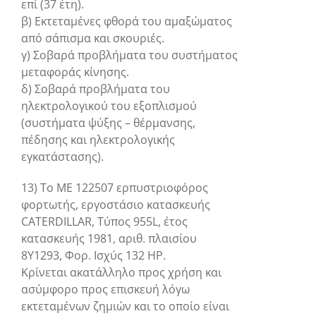
επί (37 έτη).
β) Εκτεταμένες φθορά του αμαξώματος
από σάπισμα και σκουριές.
γ) Σοβαρά προβλήματα του συστήματος
μεταφοράς κίνησης.
δ) Σοβαρά προβλήματα του
ηλεκτρολογικού του εξοπλισμού
(συστήματα ψύξης – θέρμανσης,
πέδησης και ηλεκτρολογικής
εγκατάστασης).
13) Το ΜΕ 122507 ερπυστριοφόρος
φορτωτής, εργοστάσιο κατασκευής
CATERDILLAR, Τύπος 955L, έτος
κατασκευής 1981, αριθ. πλαισίου
8Y1293, Φορ. Ισχύς 132 ΗΡ.
Κρίνεται ακατάλληλο προς χρήση και
ασύμφορο προς επισκευή λόγω
εκτεταμένων ζημιών και το οποίο είναι