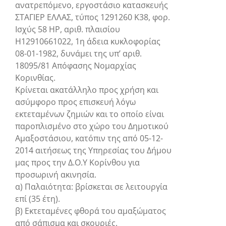
ανατρεπόμενο, εργοστάσιο κατασκευής
ΣΤΑΓΙΕΡ ΕΛΛΑΣ, τύπος 1291260 Κ38, φορ.
Ισχύς 58 ΗΡ, αριθ. πλαισίου
Η12910661022, 1η άδεια κυκλοφορίας
08-01-1982, δυνάμει της υπ’ αριθ.
18095/81 Απόφασης Νομαρχίας
Κορινθίας.
Κρίνεται ακατάλληλο προς χρήση και
ασύμφορο προς επισκευή λόγω
εκτεταμένων ζημιών και το οποίο είναι
παροπλισμένο στο χώρο του Δημοτικού
Αμαξοστάσιου, κατόπιν της από 05-12-
2014 αιτήσεως της Υπηρεσίας του Δήμου
μας προς την Δ.Ο.Υ Κορίνθου για
προσωρινή ακινησία.
α) Παλαιότητα: βρίσκεται σε λειτουργία
επί (35 έτη).
β) Εκτεταμένες φθορά του αμαξώματος
από σάπισμα και σκουριές.