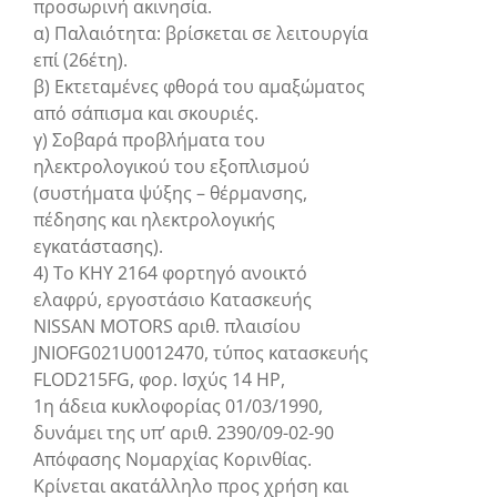
προσωρινή ακινησία.
α) Παλαιότητα: βρίσκεται σε λειτουργία
επί (26έτη).
β) Εκτεταμένες φθορά του αμαξώματος
από σάπισμα και σκουριές.
γ) Σοβαρά προβλήματα του
ηλεκτρολογικού του εξοπλισμού
(συστήματα ψύξης – θέρμανσης,
πέδησης και ηλεκτρολογικής
εγκατάστασης).
4) Το ΚΗΥ 2164 φορτηγό ανοικτό
ελαφρύ, εργοστάσιο Κατασκευής
NISSAN MOTORS αριθ. πλαισίου
JNIOFG021U0012470, τύπος κατασκευής
FLOD215FG, φορ. Ισχύς 14 ΗΡ,
1η άδεια κυκλοφορίας 01/03/1990,
δυνάμει της υπ’ αριθ. 2390/09-02-90
Απόφασης Νομαρχίας Κορινθίας.
Κρίνεται ακατάλληλο προς χρήση και