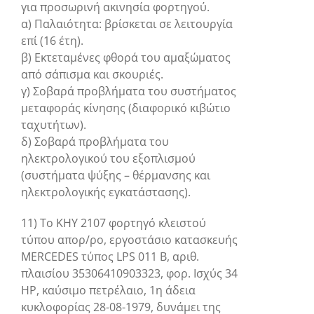
για προσωρινή ακινησία φορτηγού.
α) Παλαιότητα: βρίσκεται σε λειτουργία
επί (16 έτη).
β) Εκτεταμένες φθορά του αμαξώματος
από σάπισμα και σκουριές.
γ) Σοβαρά προβλήματα του συστήματος
μεταφοράς κίνησης (διαφορικό κιβώτιο
ταχυτήτων).
δ) Σοβαρά προβλήματα του
ηλεκτρολογικού του εξοπλισμού
(συστήματα ψύξης – θέρμανσης και
ηλεκτρολογικής εγκατάστασης).
11) Το ΚΗΥ 2107 φορτηγό κλειστού
τύπου απορ/ρο, εργοστάσιο κατασκευής
MERCEDES τύπος LPS 011 Β, αριθ.
πλαισίου 35306410903323, φορ. Ισχύς 34
ΗΡ, καύσιμο πετρέλαιο, 1η άδεια
κυκλοφορίας 28-08-1979, δυνάμει της