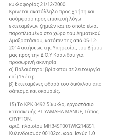
κυκλοφορίας 21/12/2000.
Κρίνεται ακατάλληλο προς χρήση και
ασύμφορο προς επισκευή λόγω
εκτεταμένων ζημιών και το οποίο είναι
παροπλισμένο στο χώρο του Δημοτικού
Αμαξοστάσιου, κατόπιν της από 05-12-
2014 αιτήσεως της Υπηρεσίας του Δήμου
μας προς την Δ.Ο.Υ Κορίνθου για
προσωρινή ακινησία.
α) Παλαιότητα: βρίσκεται σε λειτουργία
επί (16 έτη).
β) Εκτεταμένες φθορά του δικύκλου από
σάπισμα και σκουριές.
15) Το ΚΡΚ 0492 δίκυκλο, εργοστάσιο
κατασκευής PT YAMAHA MANUF, Τύπος
CRYPTON,
αριθ. πλαισίου ΜΗ34ST001WK214851,
Κυλινδρισμός 00102cc, φορ. Ισχύς 1,0