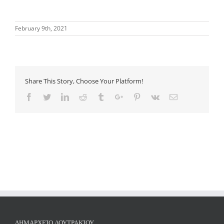
February 9th, 2021
Share This Story, Choose Your Platform!
Facebook
Twitter
Linkedin
Reddit
Tumblr
Google+
Pinterest
Vk
Email
ΔΗΜΑΡΧΕΊΟ ΛΟΥΤΡΑΚΊΟΥ