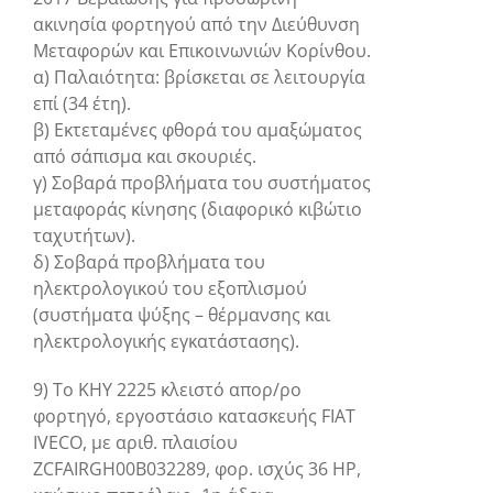
ακινησία φορτηγού από την Διεύθυνση
Μεταφορών και Επικοινωνιών Κορίνθου.
α) Παλαιότητα: βρίσκεται σε λειτουργία
επί (34 έτη).
β) Εκτεταμένες φθορά του αμαξώματος
από σάπισμα και σκουριές.
γ) Σοβαρά προβλήματα του συστήματος
μεταφοράς κίνησης (διαφορικό κιβώτιο
ταχυτήτων).
δ) Σοβαρά προβλήματα του
ηλεκτρολογικού του εξοπλισμού
(συστήματα ψύξης – θέρμανσης και
ηλεκτρολογικής εγκατάστασης).
9) Το ΚΗΥ 2225 κλειστό απορ/ρο
φορτηγό, εργοστάσιο κατασκευής FIAT
IVECO, με αριθ. πλαισίου
ZCFAIRGH00B032289, φορ. ισχύς 36 ΗΡ,