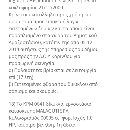
Ισχύς 1,0 HP, καύσιμο βενζίνη, 1η άδεια
κυκλοφορίας 21/12/2000.
Κρίνεται ακατάλληλο προς χρήση και
ασύμφορο προς επισκευή λόγω
εκτεταμένων ζημιών και το οποίο είναι
παροπλισμένο στο χώρο του Δημοτικού
Αμαξοστάσιου, κατόπιν της από 05-12-
2014 αιτήσεως της Υπηρεσίας του Δήμου
μας προς την Δ.Ο.Υ Κορίνθου για
προσωρινή ακινησία.
α) Παλαιότητα: βρίσκεται σε λειτουργία
επί (17 έτη).
β) Εκτεταμένες φθορά του δικύκλου από
σάπισμα και σκουριές.
18) Το ΚΡΜ 0641 δίκυκλο, εργοστάσιο
κατασκευής MALAGUTI SPA,
Κυλινδρισμός 00095 cc, φορ. Ισχύς 1,0
HP, καύσιμο βενζίνη, 1η άδεια