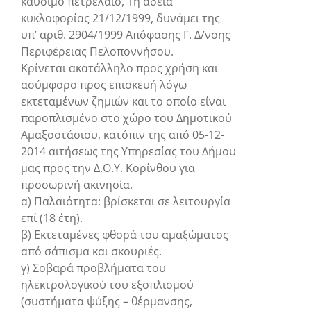
καύσιμο πετρέλαιο, 1η άδεια
κυκλοφορίας 21/12/1999, δυνάμει της
υπ’ αριθ. 2904/1999 Απόφασης Γ. Δ/νσης
Περιφέρειας Πελοποννήσου.
Κρίνεται ακατάλληλο προς χρήση και
ασύμφορο προς επισκευή λόγω
εκτεταμένων ζημιών και το οποίο είναι
παροπλισμένο στο χώρο του Δημοτικού
Αμαξοστάσιου, κατόπιν της από 05-12-
2014 αιτήσεως της Υπηρεσίας του Δήμου
μας προς την Δ.Ο.Υ. Κορίνθου για
προσωρινή ακινησία.
α) Παλαιότητα: βρίσκεται σε λειτουργία
επί (18 έτη).
β) Εκτεταμένες φθορά του αμαξώματος
από σάπισμα και σκουριές.
γ) Σοβαρά προβλήματα του
ηλεκτρολογικού του εξοπλισμού
(συστήματα ψύξης – θέρμανσης,