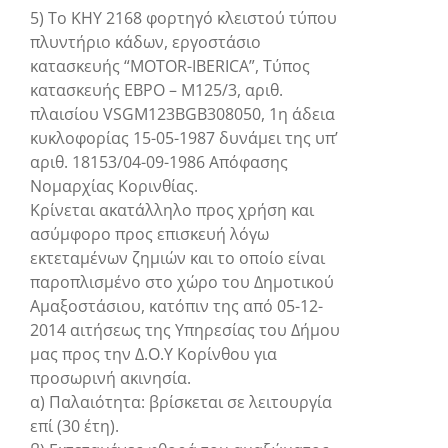
5) Το ΚΗΥ 2168 φορτηγό κλειστού τύπου
πλυντήριο κάδων, εργοστάσιο
κατασκευής “MOTOR-IBERICA”, Τύπος
κατασκευής ΕΒΡΟ – Μ125/3, αριθ.
πλαισίου VSGM123BGB308050, 1η άδεια
κυκλοφορίας 15-05-1987 δυνάμει της υπ’
αριθ. 18153/04-09-1986 Απόφασης
Νομαρχίας Κορινθίας.
Κρίνεται ακατάλληλο προς χρήση και
ασύμφορο προς επισκευή λόγω
εκτεταμένων ζημιών και το οποίο είναι
παροπλισμένο στο χώρο του Δημοτικού
Αμαξοστάσιου, κατόπιν της από 05-12-
2014 αιτήσεως της Υπηρεσίας του Δήμου
μας προς την Δ.Ο.Υ Κορίνθου για
προσωρινή ακινησία.
α) Παλαιότητα: βρίσκεται σε λειτουργία
επί (30 έτη).