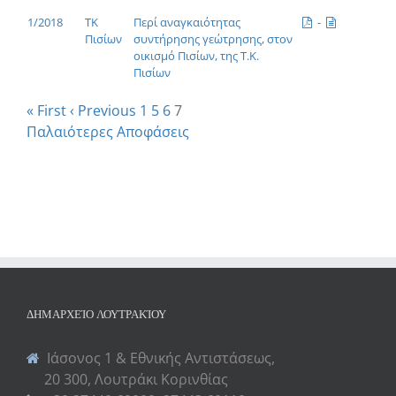
1/2018
ΤΚ
Περί αναγκαιότητας
-
Πισίων
συντήρησης γεώτρησης, στον
οικισμό Πισίων, της Τ.Κ.
Πισίων
« First
‹ Previous
1
5
6
7
Παλαιότερες Αποφάσεις
ΔΗΜΑΡΧΕΊΟ ΛΟΥΤΡΑΚΊΟΥ
Ιάσονος 1 & Εθνικής Αντιστάσεως,
20 300, Λουτράκι Κορινθίας