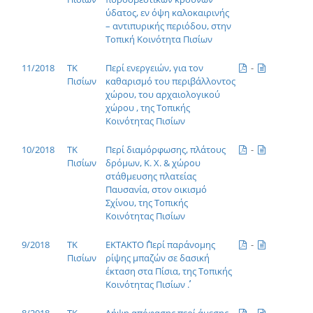
ύδατος, εν όψη καλοκαιρινής
– αντιπυρικής περιόδου, στην
Τοπική Κοινότητα Πισίων
11/2018
ΤΚ
Περί ενεργειών, για τον
-
Πισίων
καθαρισμό του περιβάλλοντος
χώρου, του αρχαιολογικού
χώρου , της Τοπικής
Κοινότητας Πισίων
10/2018
ΤΚ
Περί διαμόρφωσης, πλάτους
-
Πισίων
δρόμων, Κ. Χ. & χώρου
στάθμευσης πλατείας
Παυσανία, στον οικισμό
Σχίνου, της Τοπικής
Κοινότητας Πισίων
9/2018
ΤΚ
ΕΚΤΑΚΤΟ ΄΄Περί παράνομης
-
Πισίων
ρίψης μπαζών σε δασική
έκταση στα Πίσια, της Τοπικής
Κοινότητας Πισίων ΄΄.
8/2018
ΤΚ
Λήψη απόφασης περί άμεσης
-