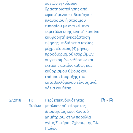
αδειών εγκρίσεων
δραστηριοποίησης από
υφιστάμενους αδειούχους
πλανόδιου ή στάσιμου
εμπορίου με αντικείμενο
εκμετάλλευσης κινητή καντίνα
και φορητή εγκατάσταση
έψησης με διάρκεια ισχύος
μέχρι τέσσερις (4) μήνες,
προσδιορισμού ισάριθμων,
συγκεκριμένων θέσεων και
έκτασης αυτών, καθώς και
καθορισμού ύψους και
τρόπου είσπραξης του
καταβαλλόμενου τέλους ανά
άδεια και θέση
2/2018
ΤΚ
Περί επικινδυνότητας
-
Πισίων
μπαλκονιού κτίσματος,
ιδιοκτησίας κου. Κοντού
Δημήτριου, στην παραλία
Αγίας Σωτήρας Σχίνου, της Τ.Κ.
Πισίων