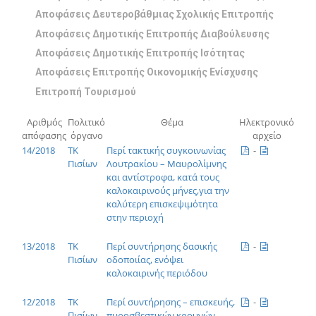
Αποφάσεις Δευτεροβάθμιας Σχολικής Επιτροπής
Αποφάσεις Δημοτικής Επιτροπής Διαβούλευσης
Αποφάσεις Δημοτικής Επιτροπής Ισότητας
Αποφάσεις Επιτροπής Οικονομικής Ενίσχυσης
Επιτροπή Τουρισμού
Αριθμός
Πολιτικό
Θέμα
Ηλεκτρονικό
απόφασης
όργανο
αρχείο
14/2018
ΤΚ
Περί τακτικής συγκοινωνίας
-
Πισίων
Λουτρακίου – Μαυρολίμνης
και αντίστροφα, κατά τους
καλοκαιρινούς μήνες,για την
καλύτερη επισκεψιμότητα
στην περιοχή
13/2018
ΤΚ
Περί συντήρησης δασικής
-
Πισίων
οδοποιίας, ενόψει
καλοκαιρινής περιόδου
12/2018
ΤΚ
Περί συντήρησης – επισκευής,
-
Πισίων
πυροσβεστικών κρουνών