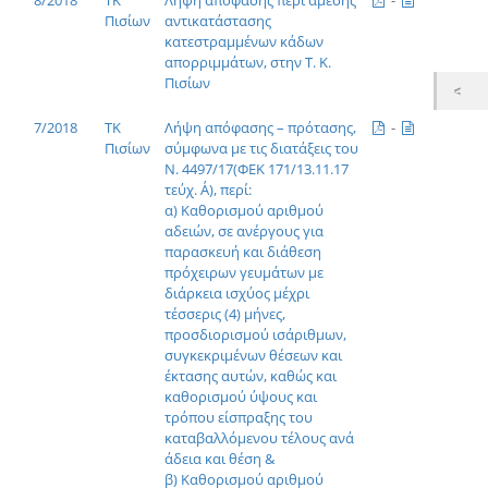
Πισίων
αντικατάστασης
κατεστραμμένων κάδων
απορριμμάτων, στην Τ. Κ.
Πισίων
7/2018
ΤΚ
Λήψη απόφασης – πρότασης,
-
Πισίων
σύμφωνα με τις διατάξεις του
Ν. 4497/17(ΦΕΚ 171/13.11.17
τεύχ. Α΄), περί:
α) Καθορισμού αριθμού
αδειών, σε ανέργους για
παρασκευή και διάθεση
πρόχειρων γευμάτων με
διάρκεια ισχύος μέχρι
τέσσερις (4) μήνες,
προσδιορισμού ισάριθμων,
συγκεκριμένων θέσεων και
έκτασης αυτών, καθώς και
καθορισμού ύψους και
τρόπου είσπραξης του
καταβαλλόμενου τέλους ανά
άδεια και θέση &
β) Καθορισμού αριθμού