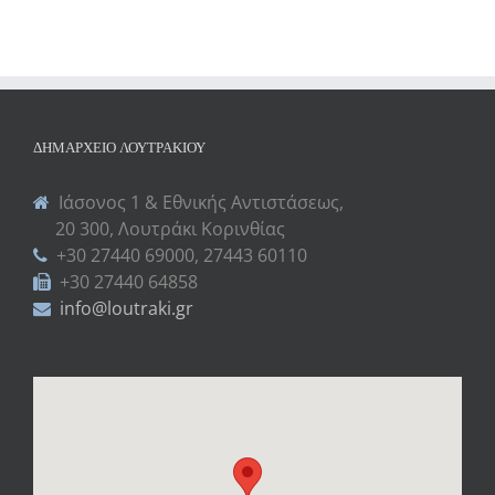
ΔΗΜΑΡΧΕΊΟ ΛΟΥΤΡΑΚΊΟΥ
Ιάσονος 1 & Εθνικής Αντιστάσεως,
20 300, Λουτράκι Κορινθίας
+30 27440 69000, 27443 60110
+30 27440 64858
info@loutraki.gr