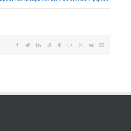
Facebook
Twitter
Linkedin
Reddit
Tumblr
Google+
Pinterest
Vk
Email