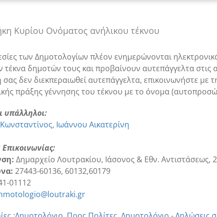
κη Κυρίου Ονόματος ανήλικου τέκνου
εσίες των Δημοτολογίων πλέον ενημερώνονται ηλεκτρονικ
 τέκνα δημοτών τους και προβαίνουν αυτεπάγγελτα στις α
 σας δεν διεκπεραιωθεί αυτεπάγγελτα, επικοινωνήστε με τ
ικής πράξης γέννησης του τέκνου με το όνομα (αυτοπροσώπ
ι υπάλληλοι:
 Κωνσταντίνος
Ιωάννου Αικατερίνη
α Επικοινωνίας:
νση:
Δημαρχείο Λουτρακίου, Ιάσονος & Εθν. Αντιστάσεως, 2
να:
27443-60136, 60132,60179
41-01112
hmotologio@loutraki.gr
ες :
Δημοτολόγιο
,
Προς Πολίτες
,
Δημοτολόγιο - Δηλώσεις 