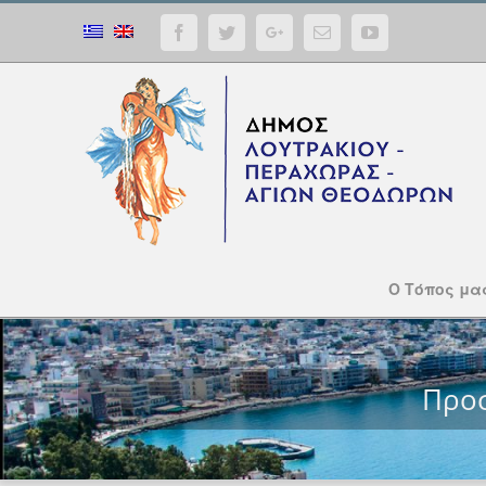
Facebook
Twitter
Google+
Email
YouTube
Ο Τόπος μα
Προσ