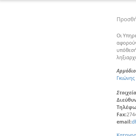
Προσθή
Οι Υπηρ
αφορούν
υπόθεσή
ληξιαρχ
Αρμόδιο
Γκιώνης
Στοιχεί
Διεύθυ
Τηλέφω
Fax:
274
email:
d
Κατηγορί