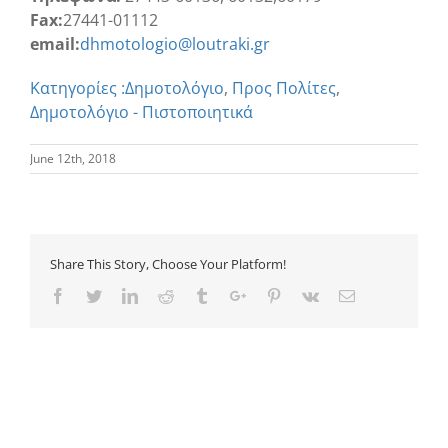
Fax:
27441-01112
email:
dhmotologio@loutraki.gr
Κατηγορίες :
Δημοτολόγιο
,
Προς Πολίτες
,
Δημοτολόγιο - Πιστοποιητικά
June 12th, 2018
Share This Story, Choose Your Platform!
Facebook
Twitter
Linkedin
Reddit
Tumblr
Google+
Pinterest
Vk
Email