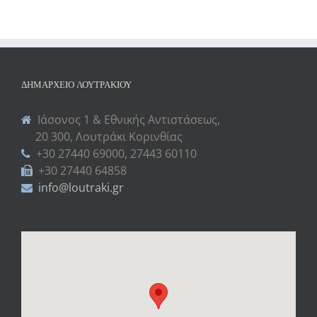
ΔΗΜΑΡΧΕΊΟ ΛΟΥΤΡΑΚΊΟΥ
Ιάσονος 1 & Εθνικής Αντιστάσεως,
20 300, Λουτράκι Κορινθίας
+30 27440 69000, 27443 60110
+30 27440 64858
info@loutraki.gr