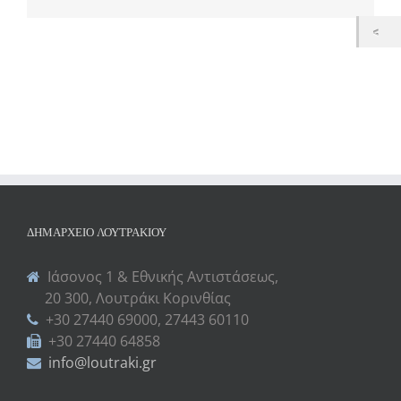
ΔΗΜΑΡΧΕΊΟ ΛΟΥΤΡΑΚΊΟΥ
Ιάσονος 1 & Εθνικής Αντιστάσεως,
20 300, Λουτράκι Κορινθίας
+30 27440 69000, 27443 60110
+30 27440 64858
info@loutraki.gr