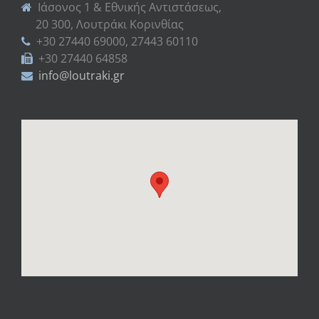
Ιάσονος 1 & Εθνικής Αντιστάσεως,
20 300, Λουτράκι Κορινθίας
+30 27440 69000, 27443 60110
+30 27440 64858
info@loutraki.gr