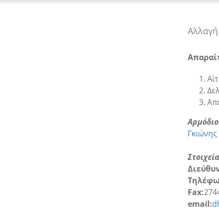
Αλλαγή
Απαραί
Αί
Δε
Απο
Αρμόδιο
Γκιώνης
Στοιχεί
Διεύθυ
Τηλέφω
Fax:
274
email:
d