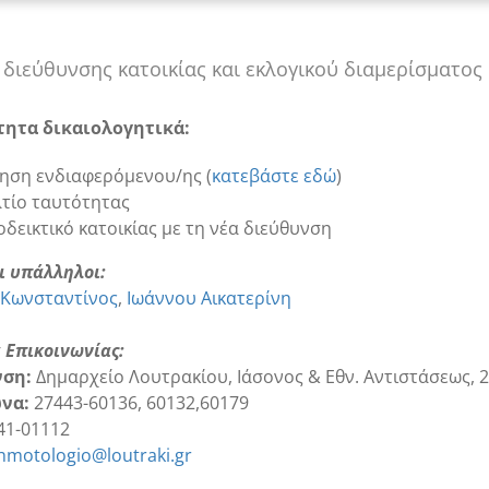
 διεύθυνσης κατοικίας και εκλογικού διαμερίσματος
τητα δικαιολογητικά:
τηση ενδιαφερόμενου/ης (
κατεβάστε εδώ
)
λτίο ταυτότητας
δεικτικό κατοικίας με τη νέα διεύθυνση
ι υπάλληλοι:
 Κωνσταντίνος
Ιωάννου Αικατερίνη
α Επικοινωνίας:
νση:
Δημαρχείο Λουτρακίου, Ιάσονος & Εθν. Αντιστάσεως, 2
να:
27443-60136, 60132,60179
41-01112
hmotologio@loutraki.gr