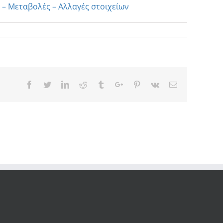
 – Μεταβολές – Αλλαγές στοιχείων
Facebook
Twitter
Linkedin
Reddit
Tumblr
Google+
Pinterest
Vk
Email