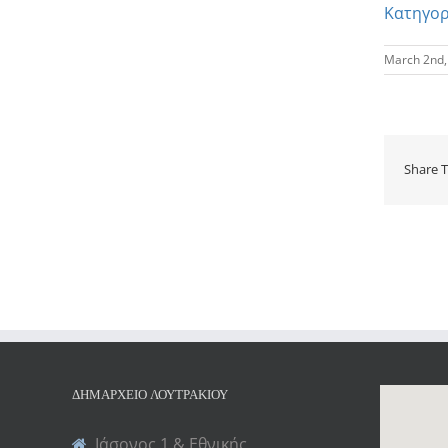
Κατηγορί
March 2nd,
Share T
ΔΗΜΑΡΧΕΊΟ ΛΟΥΤΡΑΚΊΟΥ
Ιάσονος 1 & Εθνικής