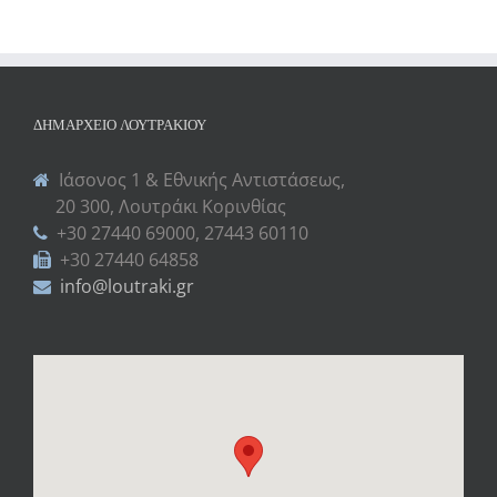
ΔΗΜΑΡΧΕΊΟ ΛΟΥΤΡΑΚΊΟΥ
Ιάσονος 1 & Εθνικής Αντιστάσεως,
20 300, Λουτράκι Κορινθίας
+30 27440 69000, 27443 60110
+30 27440 64858
info@loutraki.gr