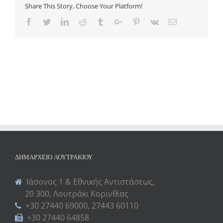
Share This Story, Choose Your Platform!
Facebook
Twitter
Linkedin
Reddit
Tumblr
Google+
Pinterest
Vk
Email
ΔΗΜΑΡΧΕΊΟ ΛΟΥΤΡΑΚΊΟΥ
Ιάσονος 1 & Εθνικής Αντιστάσεως,
20 300, Λουτράκι Κορινθίας
+30 27440 69000, 27443 60110
+30 27440 64858