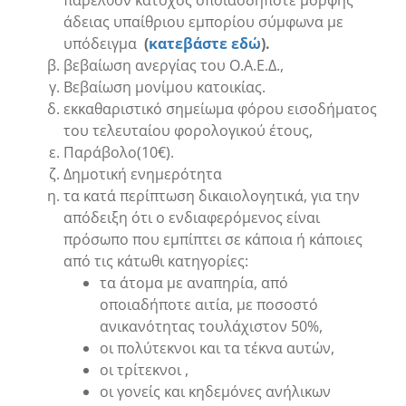
παρελθόν κάτοχος οποιασδήποτε μορφής
άδειας υπαίθριου εμπορίου σύμφωνα με
υπόδειγμα
(
κατεβάστε εδώ
)
.
βεβαίωση ανεργίας του Ο.Α.Ε.Δ.,
Βεβαίωση μονίμου κατοικίας.
εκκαθαριστικό σημείωμα φόρου εισοδήματος
του τελευταίου φορολογικού έτους,
Παράβολο(10€).
Δημοτική ενημερότητα
τα κατά περίπτωση δικαιολογητικά, για την
απόδειξη ότι ο ενδιαφερόμενος είναι
πρόσωπο που εμπίπτει σε κάποια ή κάποιες
από τις κάτωθι κατηγορίες:
τα άτομα με αναπηρία, από
οποιαδήποτε αιτία, με ποσοστό
ανικανότητας τουλάχιστον 50%,
οι πολύτεκνοι και τα τέκνα αυτών,
οι τρίτεκνοι ,
οι γονείς και κηδεμόνες ανήλικων