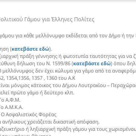
Πολιτικού Γάμου για Έλληνες Πολίτες
 γάμου για κάθε μελλόνυμφο εκδίδεται από τον Δήμο ή την 
ηση (
κατεβάστε εδώ
).
ξιαρχική πράξη γέννησης ή φωτοτυπία ταυτότητας για να ζ
εύθυνη δήλωση του Ν. 1599/86 (
κατεβάστε εδώ
) όπου δηλ
 0 μελλόνυμφος δεν έχει κώλυμα για γάμο από τα αναφερόμ
2, 1354,1356, 1357 , 1360 του Α.Κ
 είναι μόνιμος κάτοικος του Δήμου Λουτρακίου – Περαχώρα
τελεί πρώτο γάμο ή δεύτερο κλπ.
Το Α.Φ.Μ.
Το Α.Μ.Κ.Α.
) Ο Ασφαλιστικός Φορέας
α ανήλικους χρειάζεται δικαστική απόφαση.
αζευκτήριο ή ληξιαρχική πράξη γάμου για τους χωρισμένου