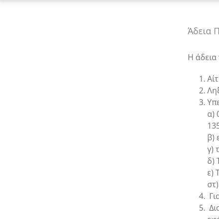
Άδεια 
Η άδεια
Αίτ
Λη
Υπ
α)
135
β)
γ) 
δ) 
ε) 
στ
Γι
Δι