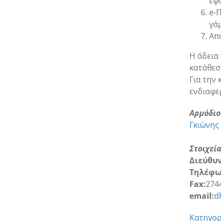
εφ
e-
γάμ
Απο
Η άδεια
κατάθεσ
Για την 
ενδιαφε
Αρμόδιο
Γκιώνης
Στοιχεί
Διεύθυ
Τηλέφω
Fax:
274
email:
d
Κατηγορί