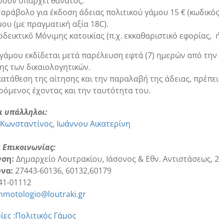
όσον υπάρχει θάνατος.
Παράβολο για έκδοση άδειας πολιτικού γάμου 15 € (κωδικός
ου (με πραγματική αξία 18C).
δεικτικό Μόνιμης κατοικίας (π.χ. εκκαθαριστικό εφορίας, ή
 γάμου εκδίδεται μετά παρέλευση εφτά (7) ημερών από τη
ης των δικαιολογητικών.
κατάθεση της αίτησης και την παραλαβή της άδειας, πρέπει
ρόμενος έχοντας και την ταυτότητα του.
ι υπάλληλοι:
 Κωνσταντίνος
Ιωάννου Αικατερίνη
α Επικοινωνίας:
νση:
Δημαρχείο Λουτρακίου, Ιάσονος & Εθν. Αντιστάσεως, 2
να:
27443-60136, 60132,60179
41-01112
hmotologio@loutraki.gr
ες :
Πολιτικός Γάμος