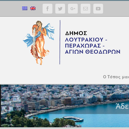
Facebook
Twitter
Google+
Email
YouTube
Ο Τόπος μα
Άδε