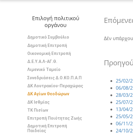
Επιλογή πολιτικού
Επόμενε
οργάνου
Δημοτικό Συμβούλιο
Δέν υπάρχο
Δημοτική Επιτροπή
Οικονομική Επιτροπή
Προηγού
Δ.Ε.Υ.Α.Λ-ΑΓ.Θ.
Λιμενικό Ταμείο
Συνεδριάσεις Δ.Ο.ΚΟ.Π.Α.Π
25/02/
ΔΚ Λουτρακίου-Περαχώρας
06/08/
ΔΚ Αγίων Θεοδώρων
28/03/
25/07/
ΔΚ Ισθμίας
13/04/
ΤΚ Πισίων
25/05/
Επιτροπή Ποιότητας Ζωής
06/11/
Δημοτική Επιτροπή
24/10/
Παιδείας