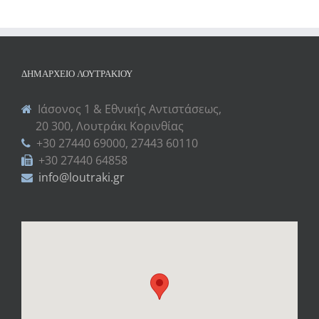
ΔΗΜΑΡΧΕΊΟ ΛΟΥΤΡΑΚΊΟΥ
Ιάσονος 1 & Εθνικής Αντιστάσεως,
20 300, Λουτράκι Κορινθίας
+30 27440 69000, 27443 60110
+30 27440 64858
info@loutraki.gr