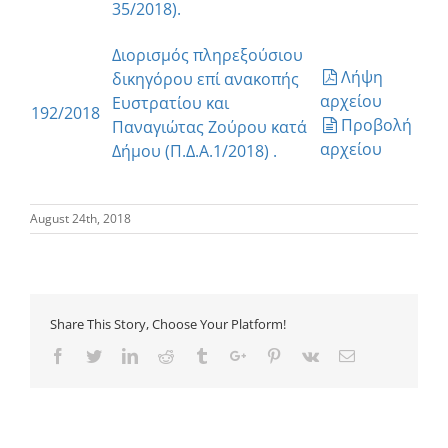
35/2018).
Διορισμός πληρεξούσιου
Λήψη
δικηγόρου επί ανακοπής
αρχείου
Ευστρατίου και
192/2018
Προβολή
Παναγιώτας Ζούρου κατά
αρχείου
Δήμου (Π.Δ.Α.1/2018) .
August 24th, 2018
Share This Story, Choose Your Platform!
Facebook
Twitter
Linkedin
Reddit
Tumblr
Google+
Pinterest
Vk
Email