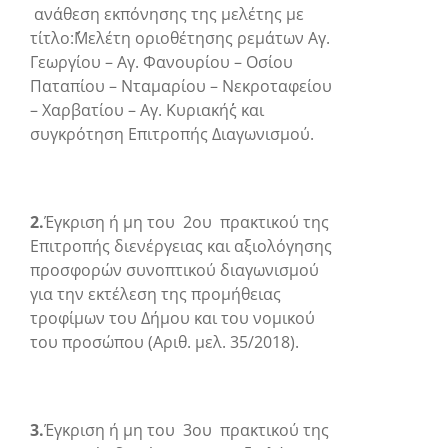
ανάθεση εκπόνησης της μελέτης με
τίτλο:΄΄Μελέτη οριοθέτησης ρεμάτων Αγ.
Γεωργίου – Αγ. Φανουρίου – Οσίου
Παταπίου – Νταμαρίου – Νεκροταφείου
– Χαρβατίου – Αγ. Κυριακής΄΄ και
συγκρότηση Επιτροπής Διαγωνισμού.
2.
Έγκριση ή μη του 2
ου
πρακτικού της
Επιτροπής διενέργειας και αξιολόγησης
προσφορών συνοπτικού διαγωνισμού
για την εκτέλεση της προμήθειας
τροφίμων του Δήμου και του νομικού
του προσώπου (Αριθ. μελ. 35/2018).
3.
Έγκριση ή μη του 3
ου
πρακτικού της