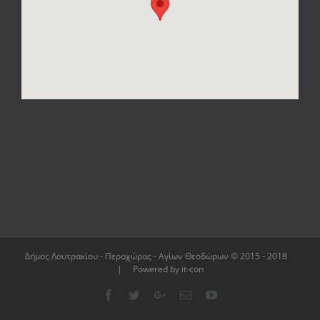
Δήμος Λουτρακίου - Περαχώρας - Αγίων Θεοδώρων © 2015 - 2018
| Powered by it-con
Facebook
Twitter
Google+
Email
YouTube