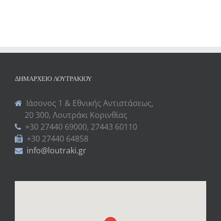
ΔΗΜΑΡΧΕΊΟ ΛΟΥΤΡΑΚΊΟΥ
Ιάσονος 1 & Εθνικής Αντιστάσεως,
20 300, Λουτράκι Κορινθίας
+30 27440 69000, 27443 60110
+30 27440 64858
info@loutraki.gr