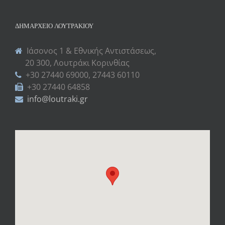
ΔΗΜΑΡΧΕΊΟ ΛΟΥΤΡΑΚΊΟΥ
Ιάσονος 1 & Εθνικής Αντιστάσεως,
20 300, Λουτράκι Κορινθίας
+30 27440 69000, 27443 60110
+30 27440 64858
info@loutraki.gr