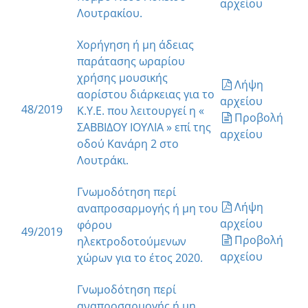
αρχείου
Λουτρακίου.
Χορήγηση ή μη άδειας
παράτασης ωραρίου
χρήσης μουσικής
Λήψη
αορίστου διάρκειας για το
αρχείου
48/2019
Κ.Υ.Ε. που λειτουργεί η «
Προβολή
ΣΑΒΒΙΔΟΥ ΙΟΥΛΙΑ » επί της
αρχείου
οδού Κανάρη 2 στο
Λουτράκι.
Γνωμοδότηση περί
Λήψη
αναπροσαρμογής ή μη του
αρχείου
φόρου
49/2019
Προβολή
ηλεκτροδοτούμενων
αρχείου
χώρων για το έτος 2020.
Γνωμοδότηση περί
αναπροσαρμογής ή μη