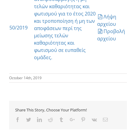
τελών καθαριότητας και
φωτισμού για το έτος 2020
Λήψη
και τροποποίηση ή μη των
αρχείου
50/2019
αποφάσεων περί της
Προβολή
μείωσης τελών
αρχείου
καθαριότητας και
φωτισμού σε ευπαθείς
ομάδες.
October 14th, 2019
Share This Story, Choose Your Platform!
Facebook
Twitter
Linkedin
Reddit
Tumblr
Google+
Pinterest
Vk
Email