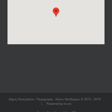
Δήμος Λουτρακίου - Περαχώρας - Αγίων Θεοδώρων © 2015 - 2018
| Powered by it-con