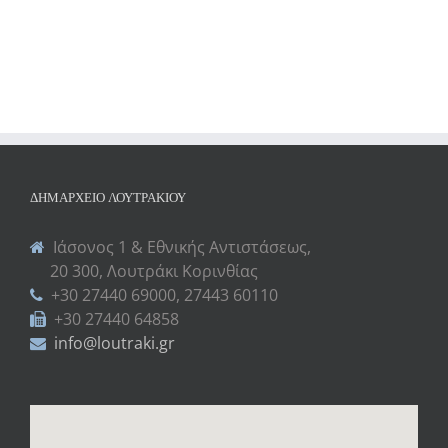
ΔΗΜΑΡΧΕΊΟ ΛΟΥΤΡΑΚΊΟΥ
Ιάσονος 1 & Εθνικής Αντιστάσεως,
20 300, Λουτράκι Κορινθίας
+30 27440 69000, 27443 60110
+30 27440 64858
info@loutraki.gr