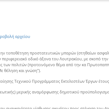
ροβολή αρχείου
ην τοποθέτηση προστατευτικών μπαρών (στηθαίων ασφαλε
περιφερειακό οδικό άξονα του Λουτρακίου, με σκοπό την
ς των πολιτών (
προτεινόμενο θέμα από την κα Πρωτοπαππ
ε θέληση και γνώση”
).
ποίησης Τεχνικού Προγράμματος Εκτελεστέων Έργων έτους
εωτικής) μερικής αναμόρφωσης δημοτικού προϋπολογισμού
ην αναγκαιότητα μίσθωσης ακινήτου προς στέγαση του 4
ο