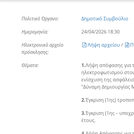
Πολιτικό Όργανο:
Δημοτικό Συμβούλιο
Ημερομηνία:
24/04/2026 18:30
Ηλεκτρονικό αρχείο
Λήψη αρχείου
/
Π
πρόσκλησης:
Θέματα:
1.
Λήψη απόφασης για τ
ηλεκτροφωτισμού στον 
ενίσχυση της ασφάλεια
“Δύναμη Δημιουργίας Μ
2.
Έγκριση (1
ης
) τροπο
3.
Έγκριση (1
ης
– υποχρ
έτους.
4.
Λήψη Απόφασης για τ