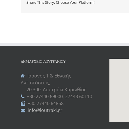
Share This Story, Choose Your Platform!
ΔΗΜΑΡΧΕΊΟ ΛΟΥΤΡΑΚΊΟΥ
Ιάσονος 1 & Εθνικής
Αντιστάσεως,
20 300, Λουτράκι Κορινθίας
+30 27440 69000, 27443 60110
+30 27440 64858
info@loutraki.gr