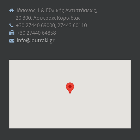
Ιάσονος 1 & Εθνικής Αντιστάσεως,
20 300, Λουτράκι Κορινθίας
+30 27440 69000, 27443 60110
+30 27440 64858
info@loutraki.gr