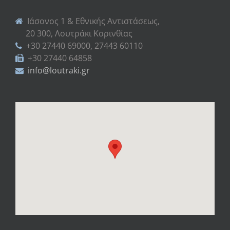
Ιάσονος 1 & Εθνικής Αντιστάσεως,
20 300, Λουτράκι Κορινθίας
+30 27440 69000, 27443 60110
+30 27440 64858
info@loutraki.gr