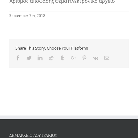
Αριθμός απόφασης
Θέμα
Ηλεκτρονικό αρχείο
September 7th, 2018
Share This Story, Choose Your Platform!
Facebook
Twitter
Linkedin
Reddit
Tumblr
Google+
Pinterest
Vk
Email
ΔΗΜΑΡΧΕΊΟ ΛΟΥΤΡΑΚΊΟΥ