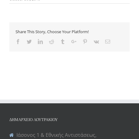
Share This Story, Choose Your Platform!
Facebook
Twitter
Linkedin
Reddit
Tumblr
Google+
Pinterest
Vk
Email
ΔΗΜΑΡΧΕΊΟ ΛΟΥΤΡΑΚΊΟΥ
Ιάσονος 1 & Εθνικής Αντιστάσεως,