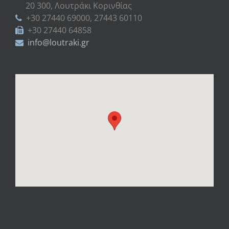
20 300, Λουτράκι Κορινθίας
+30 27440 69000, 27443 60110
+30 27440 64858
info@loutraki.gr