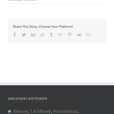
Share This Story, Choose Your Platform!
Facebook
Twitter
Linkedin
Reddit
Tumblr
Google+
Pinterest
Vk
Email
ΔΗΜΑΡΧΕΊΟ ΛΟΥΤΡΑΚΊΟΥ
Ιάσονος 1 & Εθνικής Αντιστάσεως,