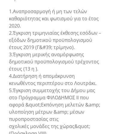
1.Αναπροσαρμογή ή μη των τελών
καθαριότητας και φωτισμού για το έτος
2020.
2.Έγκριση τριμηνιαίας έκθεσης εσόδων –
εξόδων δημοτικού προϋπολογισμού
έτους 2019 (Γ&#39; τρίμηνο).
3.Έγκριση μερικής αναμόρφωσης
δημοτικού προϋπολογισμού τρέχοντος
έτους (13 η ).
4.Διατήρηση ή απομάκρυνση
κενωθέντος περιπτέρου στο Λουτράκι.
5.Έγκριση συμμετοχής του Δήμου μας
στο Πρόγραμμα ΦΙΛΟΔΗΜΟΣ II που
αφορά &quot;Εκπόνηση μελετών &amp;
υλοποίηση μέτρων &amp; μέσων
πυροπροστασίας στις
σχολικές μονάδες της χώρας&quot;
(Πρόσκληση VIII).