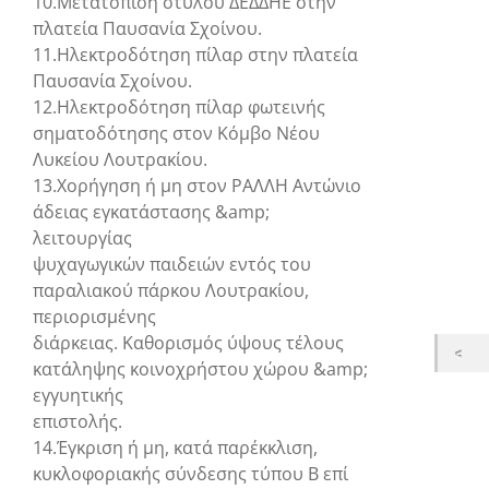
10.Μετατόπιση στύλου ΔΕΔΔΗΕ στην
πλατεία Παυσανία Σχοίνου.
11.Ηλεκτροδότηση πίλαρ στην πλατεία
Παυσανία Σχοίνου.
12.Ηλεκτροδότηση πίλαρ φωτεινής
σηματοδότησης στον Κόμβο Νέου
Λυκείου Λουτρακίου.
13.Χορήγηση ή μη στον ΡΑΛΛΗ Αντώνιο
άδειας εγκατάστασης &amp;
λειτουργίας
ψυχαγωγικών παιδειών εντός του
παραλιακού πάρκου Λουτρακίου,
περιορισμένης
διάρκειας. Καθορισμός ύψους τέλους
κατάληψης κοινοχρήστου χώρου &amp;
εγγυητικής
επιστολής.
14.Έγκριση ή μη, κατά παρέκκλιση,
κυκλοφοριακής σύνδεσης τύπου Β επί