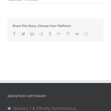
Share This Story, Choose Your Platform!
Facebook
Twitter
Linkedin
Reddit
Tumblr
Google+
Pinterest
Vk
Email
ΔΗΜΑΡΧΕΊΟ ΛΟΥΤΡΑΚΊΟΥ
Ιάσονος 1 & Εθνικής Αντιστάσεως,