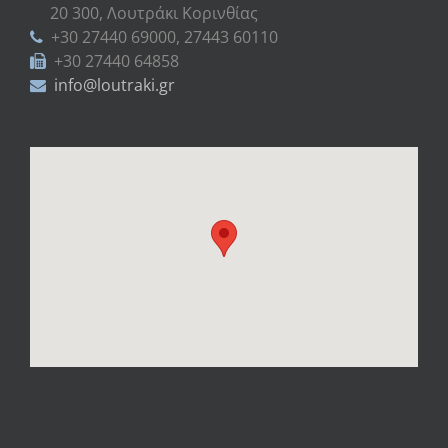
20 300, Λουτράκι Κορινθίας
+30 27440 69000, 27443 60110
+30 27440 64858
info@loutraki.gr