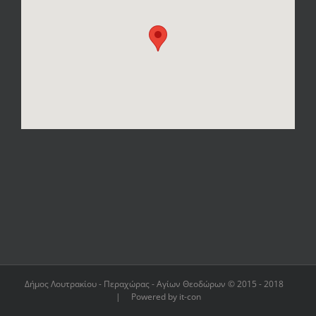
Δήμος Λουτρακίου - Περαχώρας - Αγίων Θεοδώρων © 2015 - 2018
| Powered by it-con