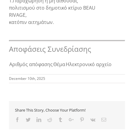
1.Παραχώρηση ή μη αίθουσας
πολιτισμού στο δημοτικό κτίριο BEAU
RIVAGE,
κατόπιν αιτημάτων.
Αποφάσεις Συνεδρίασης
Αριθμός απόφασης
Θέμα
Ηλεκτρονικό αρχείο
December 10th, 2025
Share This Story, Choose Your Platform!
Facebook
Twitter
Linkedin
Reddit
Tumblr
Google+
Pinterest
Vk
Email