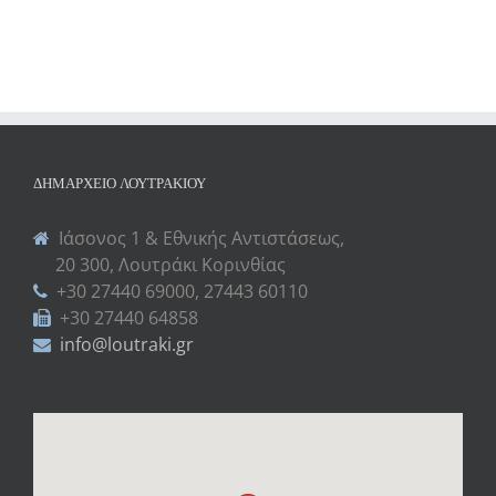
ΔΗΜΑΡΧΕΊΟ ΛΟΥΤΡΑΚΊΟΥ
Ιάσονος 1 & Εθνικής Αντιστάσεως,
20 300, Λουτράκι Κορινθίας
+30 27440 69000, 27443 60110
+30 27440 64858
info@loutraki.gr