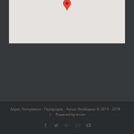
Δήμος Λουτρακίου - Περαχώρας - Αγίων Θεοδώρων © 2015 - 2018
| Powered by it-con
Facebook
Twitter
Google+
Email
YouTube