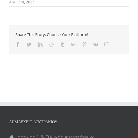
April 3rd, 2025
Share This Story, Choose Your Platform!
Facebook
Twitter
Linkedin
Reddit
Tumblr
Google+
Pinterest
Vk
Email
ΔΗΜΑΡΧΕΊΟ ΛΟΥΤΡΑΚΊΟΥ
Ιάσονος 1 & Εθνικής Αντιστάσεως,