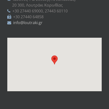
20 300, Λουτράκι Κορινθίας
+30 27440 69000, 27443 60110
+30 27440 64858
info@loutraki.gr