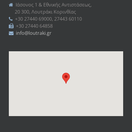
Ιάσονος 1 & Εθνικής Αντιστάσεως,
20 300, Λουτράκι Κορινθίας
+30 27440 69000, 27443 60110
+30 27440 64858
info@loutraki.gr