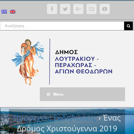
Facebook
Twitter
Google+
Email
YouTube
Menu
Προσεχείς Εκδηλώσεις
› Ένας
Δρόμος Χριστούγεννα 2019