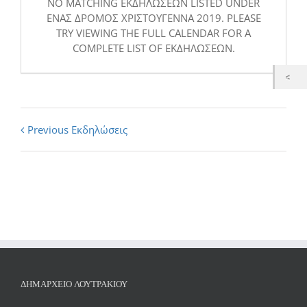
NO MATCHING ΕΚΔΗΛΏΣΕΩΝ LISTED UNDER
ΈΝΑΣ ΔΡΌΜΟΣ ΧΡΙΣΤΟΎΓΕΝΝΑ 2019. PLEASE
TRY VIEWING THE FULL CALENDAR FOR A
COMPLETE LIST OF ΕΚΔΗΛΏΣΕΩΝ.
Εκδηλώσεις
Previous Εκδηλώσεις
List
Navigation
ΔΗΜΑΡΧΕΊΟ ΛΟΥΤΡΑΚΊΟΥ