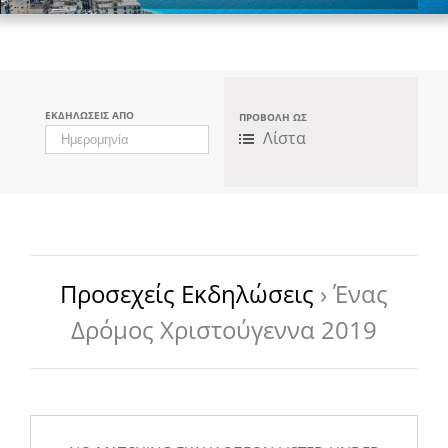
ΕΚΔΗΛΏΣΕΙΣ ΑΠΌ
ΠΡΟΒΟΛΉ ΩΣ
Πλοήγηση
Λίστα
Προβολών
Εκδήλωσης
Προσεχείς Εκδηλώσεις
› Ένας
Δρόμος Χριστούγεννα 2019