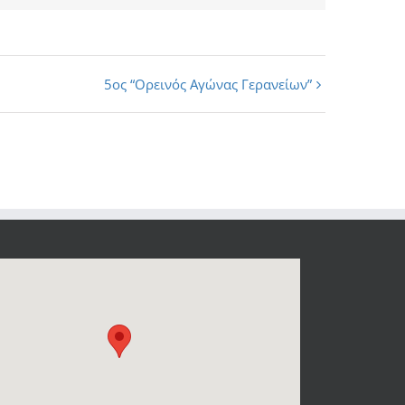
5ος “Ορεινός Αγώνας Γερανείων”