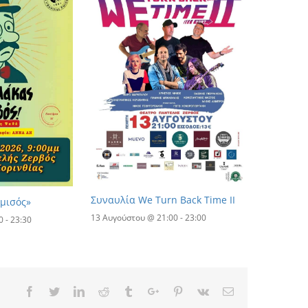
Συναυλία We Turn Back Time II
 μισός»
13 Αυγούστου @ 21:00
-
23:00
0
-
23:30
Facebook
Twitter
Linkedin
Reddit
Tumblr
Google+
Pinterest
Vk
Email