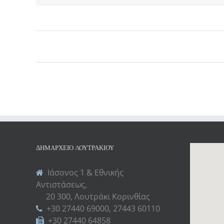
Εκδήλωση
Navigation
ΔΗΜΑΡΧΕΊΟ ΛΟΥΤΡΑΚΊΟΥ
Ιάσονος 1 & Εθνικής
Αντιστάσεως,
20 300, Λουτράκι Κορινθίας
+30 27440 69000, 27443 60110
+30 27440 64858