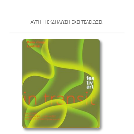
ΑΥΤΉ Η ΕΚΔΉΛΩΣΗ ΈΧΕΙ ΤΕΛΕΙΏΣΕΙ.