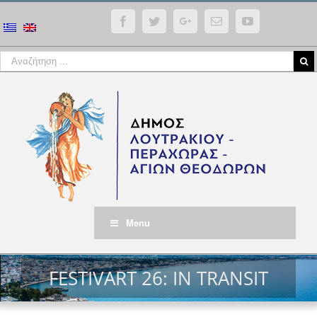
Facebook
Twitter
Google+
Email
YouTube
Menu
FESTIVART 26: IN TRANSIT