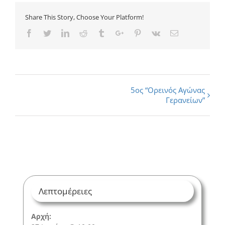
Share This Story, Choose Your Platform!
Facebook
Twitter
Linkedin
Reddit
Tumblr
Google+
Pinterest
Vk
Email
Εκδήλωση
5ος “Ορεινός Αγώνας
Γερανείων”
Navigation
Λεπτομέρειες
Αρχή: