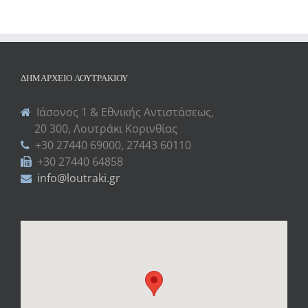
ΔΗΜΑΡΧΕΊΟ ΛΟΥΤΡΑΚΊΟΥ
Ιάσονος 1 & Εθνικής Αντιστάσεως,
20 300, Λουτράκι Κορινθίας
+30 27440 69000, 27443 60110
+30 27440 64858
info@loutraki.gr