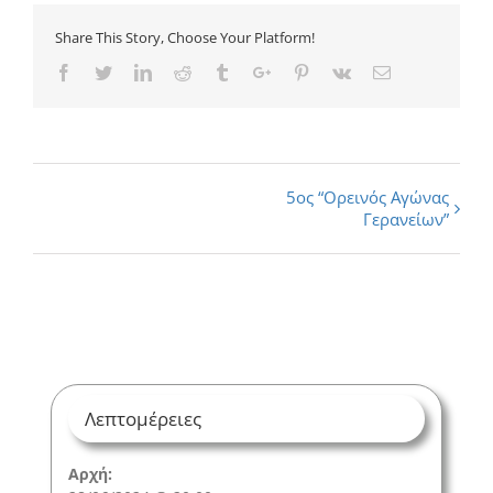
Share This Story, Choose Your Platform!
Facebook
Twitter
Linkedin
Reddit
Tumblr
Google+
Pinterest
Vk
Email
Εκδήλωση
5ος “Ορεινός Αγώνας
Γερανείων”
Navigation
Λεπτομέρειες
Αρχή: