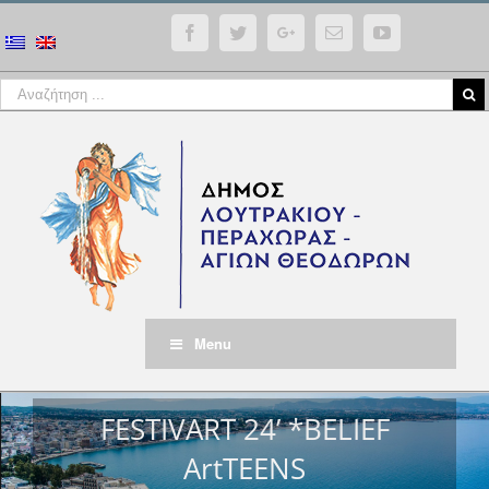
Facebook
Twitter
Google+
Email
YouTube
Menu
FESTIVART 24’ *BELIEF
ΑrtTEENS