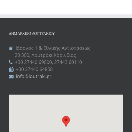
ΔΗΜΑΡΧΕΊΟ ΛΟΥΤΡΑΚΊΟΥ
Ιάσονος 1 & Εθνικής Αντιστάσεως,
20 300, Λουτράκι Κορινθίας
+30 27440 69000, 27443 60110
+30 27440 64858
info@loutraki.gr