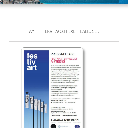
ΑΥΤΉ Η ΕΚΔΉΛΩΣΗ ΈΧΕΙ ΤΕΛΕΙΏΣΕΙ.