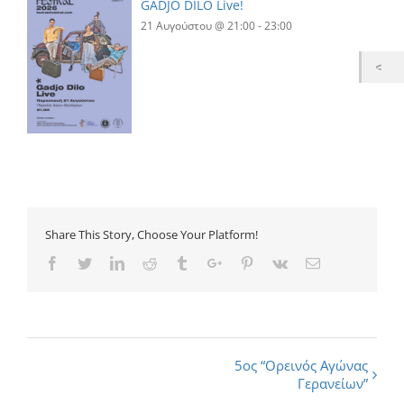
GADJO DILO Live!
21 Αυγούστου @ 21:00
-
23:00
Share This Story, Choose Your Platform!
Facebook
Twitter
Linkedin
Reddit
Tumblr
Google+
Pinterest
Vk
Email
Εκδήλωση
5ος “Ορεινός Αγώνας
Γερανείων”
Navigation