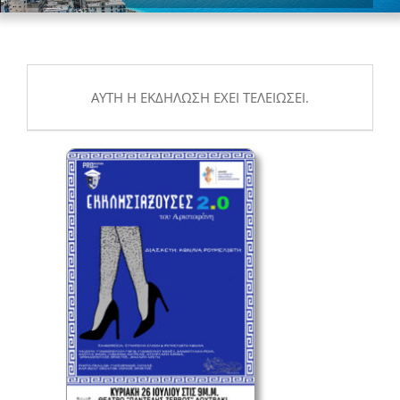
ΑΥΤΉ Η ΕΚΔΉΛΩΣΗ ΈΧΕΙ ΤΕΛΕΙΏΣΕΙ.