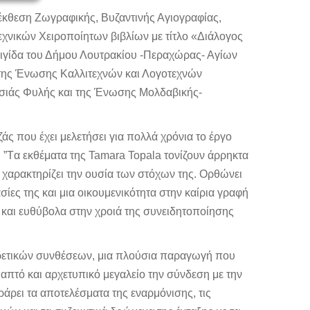
α έκθεση Ζωγραφικής, Βυζαντινής Αγιογραφίας,
χνικών Χειροποίητων βιβλίων με τίτλο «Διάλογος
αιγίδα του Δήμου Λουτρακίου -Περαχώρας- Αγίων
 της Ένωσης Καλλιτεχνών και Λογοτεχνών
σιάς Φυλής και της Ένωσης Μολδαβικής-
ζάς που έχει μελετήσει για πολλά χρόνια το έργο
 ”Tα εκθέματα της Tamara Topala τονίζουν άρρηκτα
 χαρακτηρίζει την ουσία των στόχων της. Ορθώνει
ίες της και μια οικουμενικότητα στην καίρια γραφή
 και ευθύβολα στην χροιά της συνειδητοποίησης
ορετικών συνθέσεων, μια πλούσια παραγωγή που
 απτό και αρχετυπικό μεγαλείο την σύνδεση με την
ράρει τα αποτελέσματα της εναρμόνισης, τις