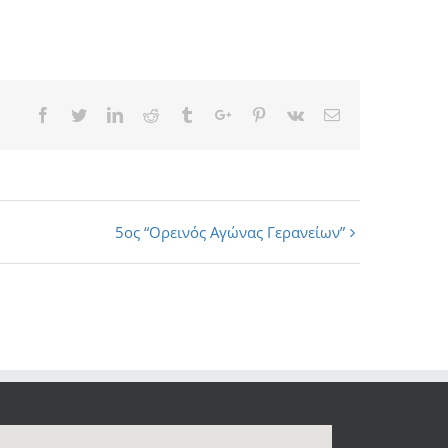
Facebook
Twitter
Linkedin
Reddit
Tumblr
Google+
Pinterest
Vk
Email
5ος “Ορεινός Αγώνας Γερανείων”