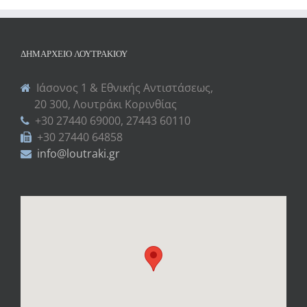
ΔΗΜΑΡΧΕΊΟ ΛΟΥΤΡΑΚΊΟΥ
Ιάσονος 1 & Εθνικής Αντιστάσεως,
20 300, Λουτράκι Κορινθίας
+30 27440 69000, 27443 60110
+30 27440 64858
info@loutraki.gr