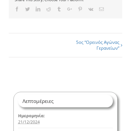
Facebook
Twitter
Linkedin
Reddit
Tumblr
Google+
Pinterest
Vk
Email
Εκδήλωση
5ος “Ορεινός Αγώνας
Γερανείων”
Navigation
Λεπτομέρειες
Ημερομηνία:
21/12/2024