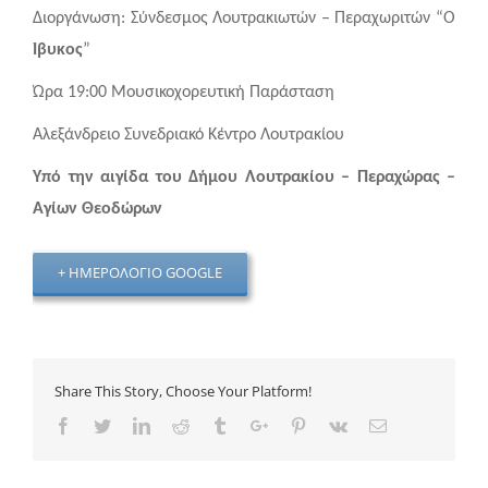
Διοργάνωση: Σύνδεσμος Λουτρακιωτών – Περαχωριτών “Ο
Ίβυκος
”
Ώρα 19:00 Μουσικοχορευτική Παράσταση
Αλεξάνδρειο Συνεδριακό Κέντρο Λουτρακίου
Υπό την αιγίδα του Δήμου Λουτρακίου – Περαχώρας –
Αγίων Θεοδώρων
+ ΗΜΕΡΟΛΌΓΙΟ GOOGLE
Share This Story, Choose Your Platform!
Facebook
Twitter
Linkedin
Reddit
Tumblr
Google+
Pinterest
Vk
Email