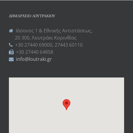
ΔΗΜΑΡΧΕΊΟ ΛΟΥΤΡΑΚΊΟΥ
Ιάσονος 1 & Εθνικής Αντιστάσεως,
20 300, Λουτράκι Κορινθίας
+30 27440 69000, 27443 60110
+30 27440 64858
info@loutraki.gr