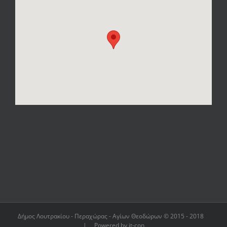
Δήμος Λουτρακίου - Περαχώρας - Αγίων Θεοδώρων © 2015 - 2018
| Powered by it-con