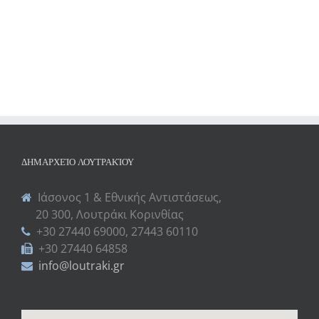
ΔΗΜΑΡΧΕΊΟ ΛΟΥΤΡΑΚΊΟΥ
Ιάσονος 1 & Εθνικής Αντιστάσεως,
20 300, Λουτράκι Κορινθίας
+30 27440 69000, 27443 60110
+30 27440 64858
info@loutraki.gr