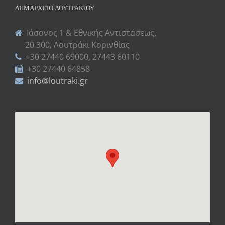
ΔΗΜΑΡΧΕΊΟ ΛΟΥΤΡΑΚΊΟΥ
Ιάσονος 1 & Εθνικής Αντιστάσεως,
20 300, Λουτράκι Κορινθίας
+30 27440 69000, 27443 60110
+30 27440 64858
info@loutraki.gr