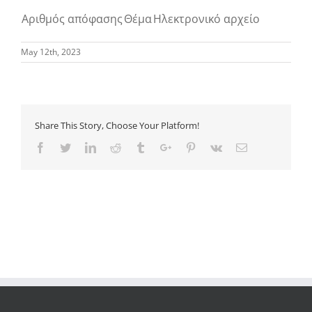
Αριθμός απόφασης
Θέμα
Ηλεκτρονικό αρχείο
May 12th, 2023
Share This Story, Choose Your Platform!
Facebook
Twitter
Linkedin
Reddit
Tumblr
Google+
Pinterest
Vk
Email