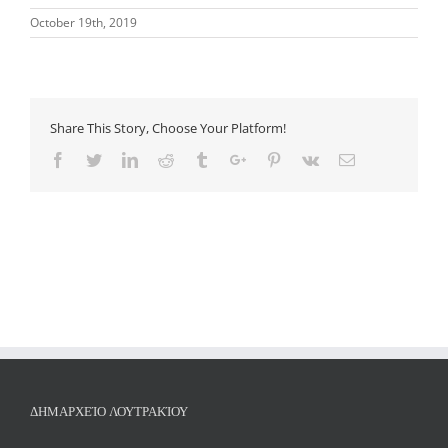
October 19th, 2019
Share This Story, Choose Your Platform!
Facebook
Twitter
Linkedin
Reddit
Tumblr
Google+
Pinterest
Vk
Email
ΔΗΜΑΡΧΕΊΟ ΛΟΥΤΡΑΚΊΟΥ