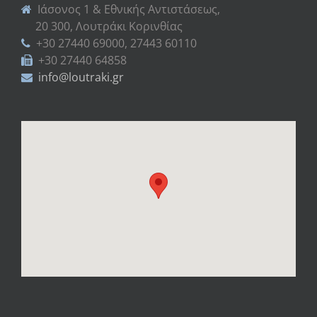
Ιάσονος 1 & Εθνικής Αντιστάσεως,
20 300, Λουτράκι Κορινθίας
+30 27440 69000, 27443 60110
+30 27440 64858
info@loutraki.gr